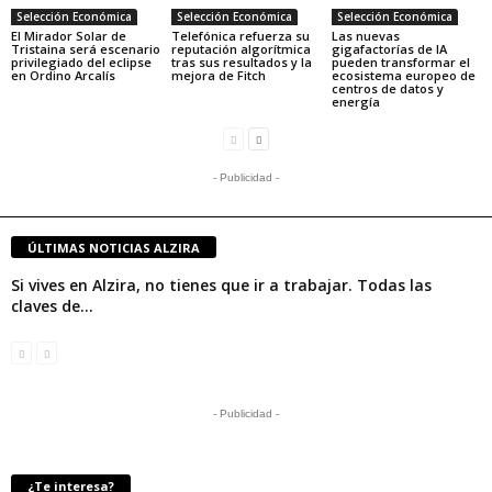
Selección Económica
Selección Económica
Selección Económica
El Mirador Solar de
Telefónica refuerza su
Las nuevas
Tristaina será escenario
reputación algorítmica
gigafactorías de IA
privilegiado del eclipse
tras sus resultados y la
pueden transformar el
en Ordino Arcalís
mejora de Fitch
ecosistema europeo de
centros de datos y
energía
- Publicidad -
ÚLTIMAS NOTICIAS ALZIRA
Si vives en Alzira, no tienes que ir a trabajar. Todas las
claves de...
- Publicidad -
¿Te interesa?