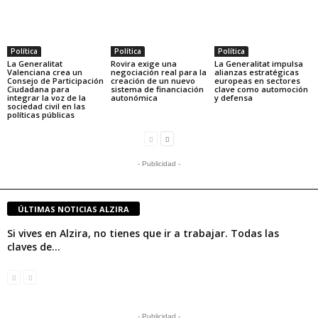
Política
Política
Política
La Generalitat
Rovira exige una
La Generalitat impulsa
Valenciana crea un
negociación real para la
alianzas estratégicas
Consejo de Participación
creación de un nuevo
europeas en sectores
Ciudadana para
sistema de financiación
clave como automoción
integrar la voz de la
autonómica
y defensa
sociedad civil en las
políticas públicas
- Publicidad -
ÚLTIMAS NOTICIAS ALZIRA
Si vives en Alzira, no tienes que ir a trabajar. Todas las
claves de...
- Publicidad -