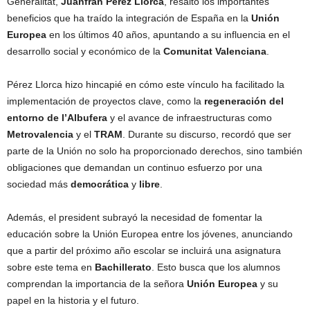
Generalitat,
Juanfran Pérez Llorca
, resaltó los importantes
beneficios que ha traído la integración de España en la
Unión
Europea
en los últimos 40 años, apuntando a su influencia en el
desarrollo social y económico de la
Comunitat Valenciana
.
Pérez Llorca hizo hincapié en cómo este vínculo ha facilitado la
implementación de proyectos clave, como la
regeneración del
entorno de l’Albufera
y el avance de infraestructuras como
Metrovalencia
y el
TRAM
. Durante su discurso, recordó que ser
parte de la Unión no solo ha proporcionado derechos, sino también
obligaciones que demandan un continuo esfuerzo por una
sociedad más
democrática
y
libre
.
Además, el president subrayó la necesidad de fomentar la
educación sobre la Unión Europea entre los jóvenes, anunciando
que a partir del próximo año escolar se incluirá una asignatura
sobre este tema en
Bachillerato
. Esto busca que los alumnos
comprendan la importancia de la señora
Unión Europea
y su
papel en la historia y el futuro.