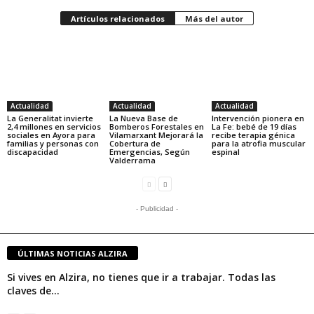
Artículos relacionados
Más del autor
Actualidad
Actualidad
Actualidad
La Generalitat invierte
La Nueva Base de
Intervención pionera en
2,4 millones en servicios
Bomberos Forestales en
La Fe: bebé de 19 días
sociales en Ayora para
Vilamarxant Mejorará la
recibe terapia génica
familias y personas con
Cobertura de
para la atrofia muscular
discapacidad
Emergencias, Según
espinal
Valderrama
- Publicidad -
ÚLTIMAS NOTICIAS ALZIRA
Si vives en Alzira, no tienes que ir a trabajar. Todas las
claves de...