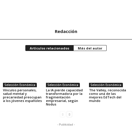
Redacción
Artículos relacionados
Más del autor
Selección Económica
Selección Económica
Selección Económica
Vínculos personales,
La IA pierde capacidad
The Valley, reconocida
salud mental y
transformadora por la
como una de las
precariedad preocupan
fragmentación
mejores EdTech del
a los jóvenes españoles
empresarial, según
mundo
Nodus
- Publicidad -