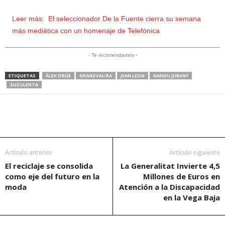
Leer más:
El seleccionador De la Fuente cierra su semana
más mediática con un homenaje de Telefónica
- Te recomendamos -
ETIQUETAS
ÀLEX ORÚE
GRANDVALIRA
JEAN LEON
NANDU JUBANY
SUCULENTA
Artículo anterior
Artículo siguiente
El reciclaje se consolida
La Generalitat Invierte 4,5
como eje del futuro en la
Millones de Euros en
moda
Atención a la Discapacidad
en la Vega Baja