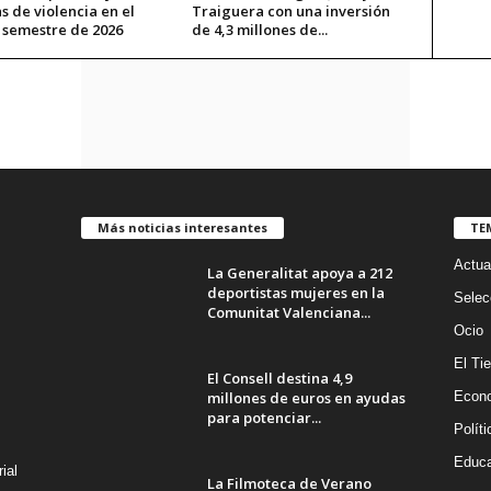
s de violencia en el
Traiguera con una inversión
 semestre de 2026
de 4,3 millones de...
Más noticias interesantes
TE
Actua
La Generalitat apoya a 212
deportistas mujeres en la
Selec
Comunitat Valenciana...
Ocio
El Ti
El Consell destina 4,9
millones de euros en ayudas
Econ
para potenciar...
Políti
Educa
ial
La Filmoteca de Verano