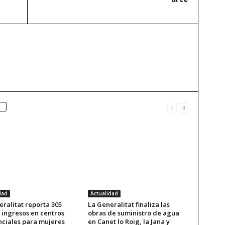
dad
Actualidad
ralitat reporta 305
La Generalitat finaliza las
 ingresos en centros
obras de suministro de agua
nciales para mujeres
en Canet lo Roig, la Jana y