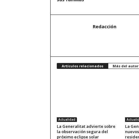
Redacción
Artículos relacionados
Más del autor
Actualidad
Actuali
La Generalitat advierte sobre
La Gene
la observación segura del
nuevos
próximo eclipse solar
reside