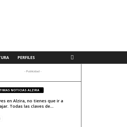
TURA
PERFILES
- Publicidad -
TIMAS NOTICIAS ALZIRA
ives en Alzira, no tienes que ir a
ajar. Todas las claves de...