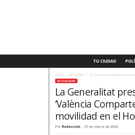
L
TU CIUDAD
POLÍ
a
v
Inicio
Actualidad
La Generalitat presenta la comu
o
ACTUALIDAD
z
La Generalitat pr
d
e
‘València Comparte
A
l
movilidad en el Ho
z
i
Por
Redacción
-
23 de marzo de 2026
r
a