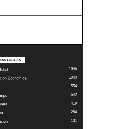
MAS LOCALES
1945
lidad
1840
ción Económica
554
542
empo
419
omía
284
ca
131
ción