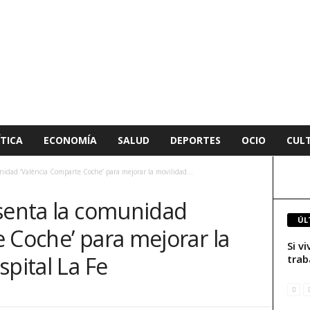
TICA
ECONOMÍA
SALUD
DEPORTES
OCIO
CUL
nidad ‘València Comparte Coche’ para mejorar la movilidad...
esenta la comunidad
ÚL
 Coche’ para mejorar la
Si v
spital La Fe
trab