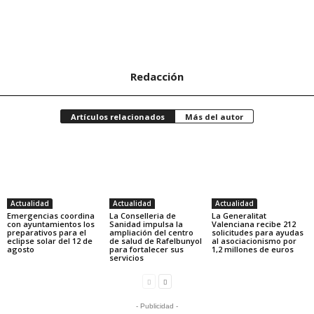
Redacción
Artículos relacionados
Más del autor
Actualidad
Actualidad
Actualidad
Emergencias coordina
La Conselleria de
La Generalitat
con ayuntamientos los
Sanidad impulsa la
Valenciana recibe 212
preparativos para el
ampliación del centro
solicitudes para ayudas
eclipse solar del 12 de
de salud de Rafelbunyol
al asociacionismo por
agosto
para fortalecer sus
1,2 millones de euros
servicios
- Publicidad -