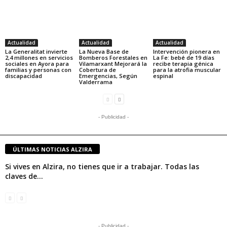
Actualidad
Actualidad
Actualidad
La Generalitat invierte
La Nueva Base de
Intervención pionera en
2,4 millones en servicios
Bomberos Forestales en
La Fe: bebé de 19 días
sociales en Ayora para
Vilamarxant Mejorará la
recibe terapia génica
familias y personas con
Cobertura de
para la atrofia muscular
discapacidad
Emergencias, Según
espinal
Valderrama
- Publicidad -
ÚLTIMAS NOTICIAS ALZIRA
Si vives en Alzira, no tienes que ir a trabajar. Todas las
claves de...
- Publicidad -