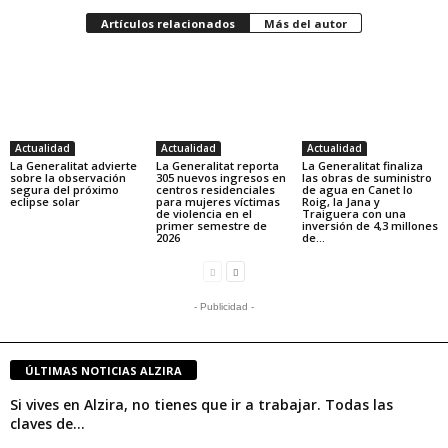
Artículos relacionados
Más del autor
Actualidad
Actualidad
Actualidad
La Generalitat advierte
La Generalitat reporta
La Generalitat finaliza
sobre la observación
305 nuevos ingresos en
las obras de suministro
segura del próximo
centros residenciales
de agua en Canet lo
eclipse solar
para mujeres víctimas
Roig, la Jana y
de violencia en el
Traiguera con una
primer semestre de
inversión de 4,3 millones
2026
de...
- Publicidad -
ÚLTIMAS NOTICIAS ALZIRA
Si vives en Alzira, no tienes que ir a trabajar. Todas las
claves de...