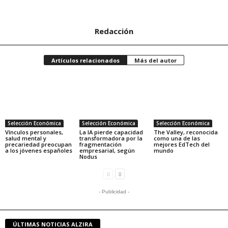
Redacción
Artículos relacionados
Más del autor
Selección Económica
Selección Económica
Selección Económica
Vínculos personales,
La IA pierde capacidad
The Valley, reconocida
salud mental y
transformadora por la
como una de las
precariedad preocupan
fragmentación
mejores EdTech del
a los jóvenes españoles
empresarial, según
mundo
Nodus
- Publicidad -
ÚLTIMAS NOTICIAS ALZIRA