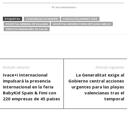
- Te recomendamos -
ETIQUETAS
COMUNIDAD DE MADRID
FUNDACIÓN JIMÉNEZ DÍAZ
HOSPITAL GENERAL DE VILLALBA
HOSPITAL UNIVERSITARIO REY JUAN CARLOS
SERVICIO MADRILEÑO DE SALUD
Artículo anterior
Artículo siguiente
Ivace+i Internacional
La Generalitat exige al
impulsará la presencia
Gobierno central acciones
internacional en la feria
urgentes para las playas
BabyKid Spain & Fimi con
valencianas tras el
220 empresas de 45 países
temporal