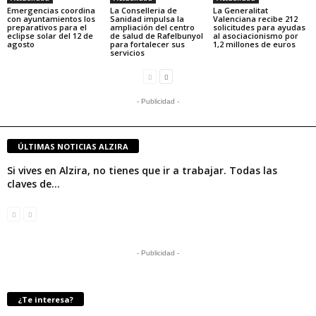
Emergencias coordina
La Conselleria de
La Generalitat
con ayuntamientos los
Sanidad impulsa la
Valenciana recibe 212
preparativos para el
ampliación del centro
solicitudes para ayudas
eclipse solar del 12 de
de salud de Rafelbunyol
al asociacionismo por
agosto
para fortalecer sus
1,2 millones de euros
servicios
- Publicidad -
ÚLTIMAS NOTICIAS ALZIRA
Si vives en Alzira, no tienes que ir a trabajar. Todas las
claves de...
- Publicidad -
¿Te interesa?