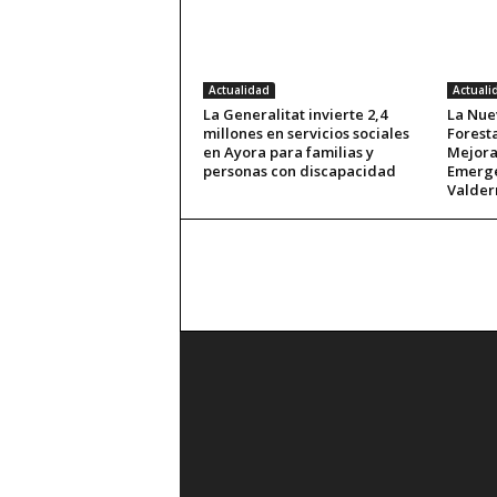
Actualidad
Actuali
La Generalitat invierte 2,4
La Nue
millones en servicios sociales
Forest
en Ayora para familias y
Mejora
personas con discapacidad
Emerge
Valde