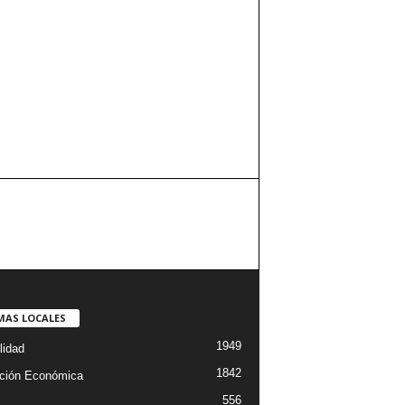
MAS LOCALES
1949
lidad
1842
ción Económica
556