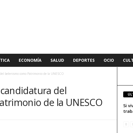
TICA
ECONOMÍA
SALUD
DEPORTES
OCIO
CUL
a del belenismo como Patrimonio de la UNESCO
a candidatura del
ÚL
atrimonio de la UNESCO
Si v
trab