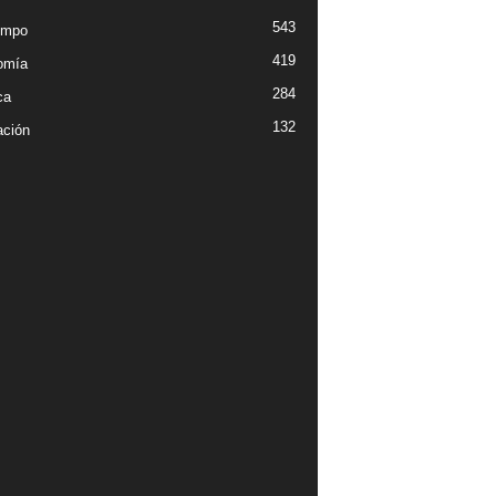
543
empo
419
omía
284
ca
132
ción