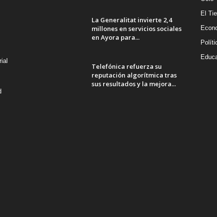
El Ti
La Generalitat invierte 2,4
millones en servicios sociales
Econ
en Ayora para...
Políti
Educa
ial
Telefónica refuerza su
reputación algorítmica tras
sus resultados y la mejora...
d