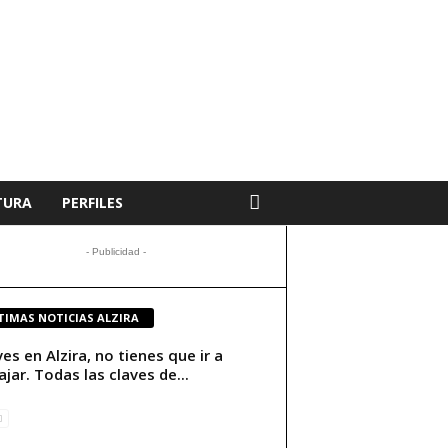
TURA
PERFILES
- Publicidad -
TIMAS NOTICIAS ALZIRA
ives en Alzira, no tienes que ir a
ajar. Todas las claves de...