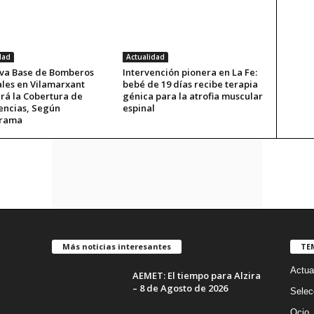
dad
Actualidad
va Base de Bomberos
Intervención pionera en La Fe:
ales en Vilamarxant
bebé de 19 días recibe terapia
rá la Cobertura de
génica para la atrofia muscular
ncias, Según
espinal
rrama
Más noticias interesantes
TE
Actua
AEMET: El tiempo para Alzira
– 8 de Agosto de 2026
Selec
Ocio