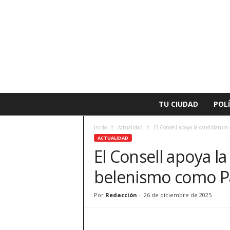
L
TU CIUDAD
POLÍ
a
v
Inicio
Actualidad
El Consell apoya la candidatur
o
ACTUALIDAD
z
El Consell apoya l
d
e
belenismo como P
A
l
z
Por
Redacción
-
26 de diciembre de 2025
i
r
a