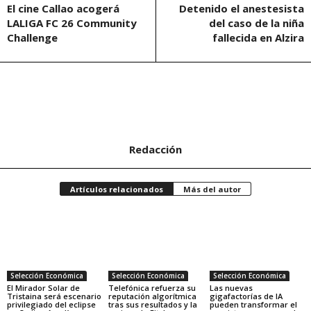
El cine Callao acogerá
Detenido el anestesista
LALIGA FC 26 Community
del caso de la niña
Challenge
fallecida en Alzira
Redacción
Artículos relacionados
Más del autor
Selección Económica
Selección Económica
Selección Económica
El Mirador Solar de
Telefónica refuerza su
Las nuevas
Tristaina será escenario
reputación algorítmica
gigafactorías de IA
privilegiado del eclipse
tras sus resultados y la
pueden transformar el