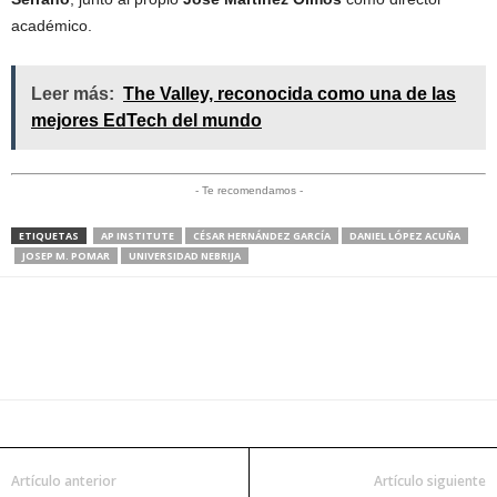
académico.
Leer más:
The Valley, reconocida como una de las
mejores EdTech del mundo
- Te recomendamos -
ETIQUETAS
AP INSTITUTE
CÉSAR HERNÁNDEZ GARCÍA
DANIEL LÓPEZ ACUÑA
JOSEP M. POMAR
UNIVERSIDAD NEBRIJA
Artículo anterior
Artículo siguiente