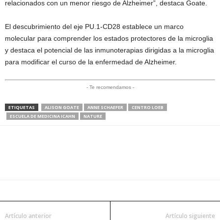
relacionados con un menor riesgo de Alzheimer”, destaca Goate.
El descubrimiento del eje PU.1-CD28 establece un marco
molecular para comprender los estados protectores de la microglia
y destaca el potencial de las inmunoterapias dirigidas a la microglia
para modificar el curso de la enfermedad de Alzheimer.
- Te recomendamos -
ETIQUETAS
ALISON GOATE
ANNE SCHAEFER
CENTRO LOEB
ESCUELA DE MEDICINA ICAHN
NATURE
Artículo anterior
Artículo siguiente