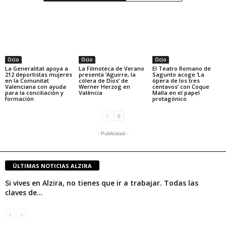
Ocio
Ocio
Ocio
La Generalitat apoya a
La Filmoteca de Verano
El Teatro Romano de
212 deportistas mujeres
presenta ‘Aguirre, la
Sagunto acoge ‘La
en la Comunitat
cólera de Dios’ de
ópera de los tres
Valenciana con ayuda
Werner Herzog en
centavos’ con Coque
para la conciliación y
València
Malla en el papel
formación
protagónico
- Publicidad -
ÚLTIMAS NOTICIAS ALZIRA
Si vives en Alzira, no tienes que ir a trabajar. Todas las
claves de...