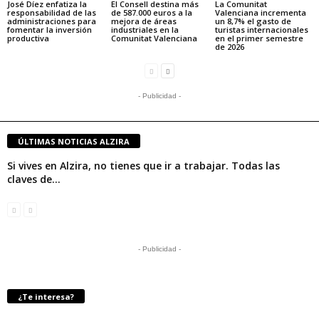
José Díez enfatiza la
El Consell destina más
La Comunitat
responsabilidad de las
de 587.000 euros a la
Valenciana incrementa
administraciones para
mejora de áreas
un 8,7% el gasto de
fomentar la inversión
industriales en la
turistas internacionales
productiva
Comunitat Valenciana
en el primer semestre
de 2026
- Publicidad -
ÚLTIMAS NOTICIAS ALZIRA
Si vives en Alzira, no tienes que ir a trabajar. Todas las
claves de...
- Publicidad -
¿Te interesa?