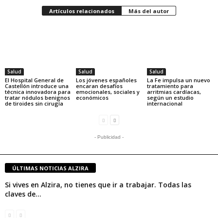
Artículos relacionados
Más del autor
Salud
Salud
Salud
El Hospital General de
Los jóvenes españoles
La Fe impulsa un nuevo
Castellón introduce una
encaran desafíos
tratamiento para
técnica innovadora para
emocionales, sociales y
arritmias cardíacas,
tratar nódulos benignos
económicos
según un estudio
de tiroides sin cirugía
internacional
- Publicidad -
ÚLTIMAS NOTICIAS ALZIRA
Si vives en Alzira, no tienes que ir a trabajar. Todas las
claves de...