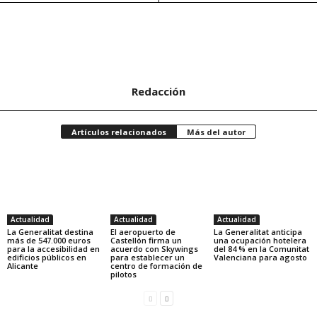
Redacción
Artículos relacionados
Más del autor
Actualidad
Actualidad
Actualidad
La Generalitat destina
El aeropuerto de
La Generalitat anticipa
más de 547.000 euros
Castellón firma un
una ocupación hotelera
para la accesibilidad en
acuerdo con Skywings
del 84 % en la Comunitat
edificios públicos en
para establecer un
Valenciana para agosto
Alicante
centro de formación de
pilotos