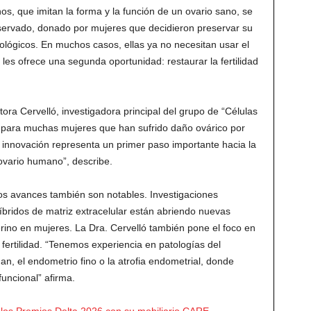
, que imitan la forma y la función de un ovario sano, se
reservado, donado por mujeres que decidieron preservar su
ncológicos. En muchos casos, ellas ya no necesitan usar el
a les ofrece una segunda oportunidad: restaurar la fertilidad
ra Cervelló, investigadora principal del grupo de “Células
al para muchas mujeres que han sufrido daño ovárico por
 innovación representa un primer paso importante hacia la
ovario humano”, describe.
los avances también son notables. Investigaciones
íbridos de matriz extracelular están abriendo nuevas
erino en mujeres. La Dra. Cervelló también pone el foco en
 fertilidad. “Tenemos experiencia en patologías del
, el endometrio fino o la atrofia endometrial, donde
funcional” afirma.