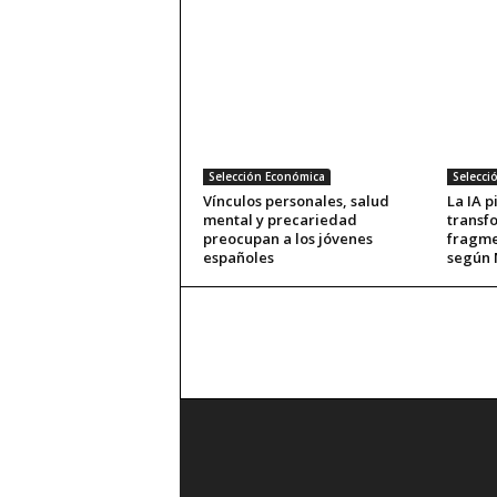
Selección Económica
Selecci
Vínculos personales, salud
La IA 
mental y precariedad
transf
preocupan a los jóvenes
fragme
españoles
según 