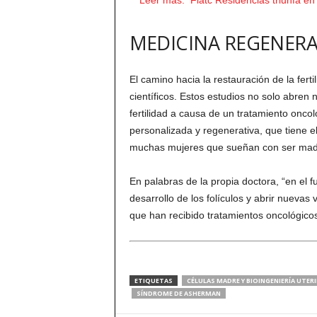
Leer más:
Fiatc Residencias triunfa e
MEDICINA REGENERA
El camino hacia la restauración de la fert
científicos. Estos estudios no solo abren
fertilidad a causa de un tratamiento onc
personalizada y regenerativa, que tiene e
muchas mujeres que sueñan con ser mad
En palabras de la propia doctora, “en el fu
desarrollo de los folículos y abrir nuevas 
que han recibido tratamientos oncológicos
ETIQUETAS
CÉLULAS MADRE Y BIOINGENIERÍA UTER
SÍNDROME DE ASHERMAN