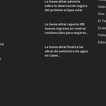
La Generalitat advierte
sobre la observación segura
Selec
del próximo eclipse solar
Ocio
El Ti
La Generalitat reporta 305
nuevos ingresos en centros
Econ
residenciales para mujeres...
Políti
Educa
ial
La Generalitat finaliza las
obras de suministro de agua
en Canet...
d