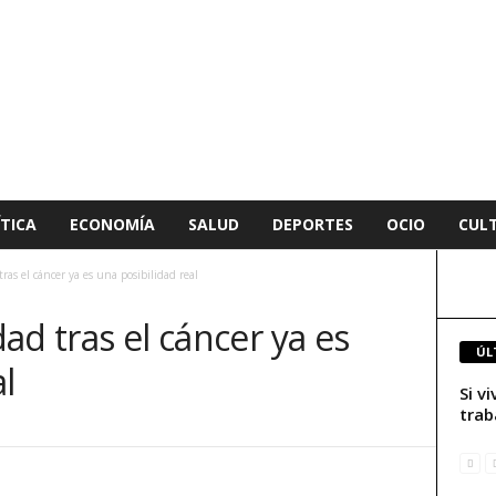
TICA
ECONOMÍA
SALUD
DEPORTES
OCIO
CUL
tras el cáncer ya es una posibilidad real
dad tras el cáncer ya es
ÚL
l
Si v
trab