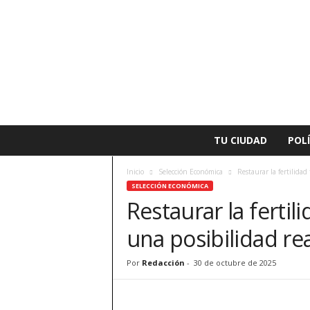
L
TU CIUDAD
POLÍ
a
v
Inicio
Selección Económica
Restaurar la fertilidad 
o
SELECCIÓN ECONÓMICA
z
Restaurar la fertili
d
e
una posibilidad rea
A
l
z
Por
Redacción
-
30 de octubre de 2025
i
r
a