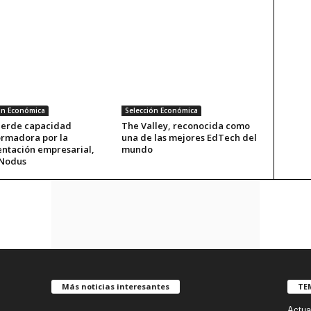
ón Económica
Selección Económica
pierde capacidad
The Valley, reconocida como
ormadora por la
una de las mejores EdTech del
ntación empresarial,
mundo
Nodus
Más noticias interesantes
TE
Actua