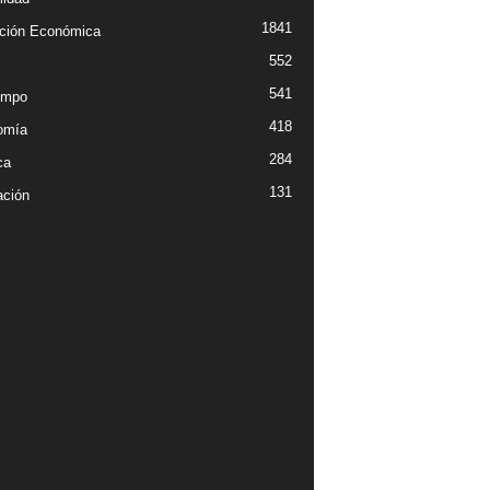
1841
ción Económica
552
541
empo
418
omía
284
ca
131
ción