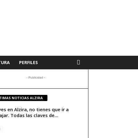
TURA
PERFILES
- Publicidad -
TIMAS NOTICIAS ALZIRA
ives en Alzira, no tienes que ir a
ajar. Todas las claves de...