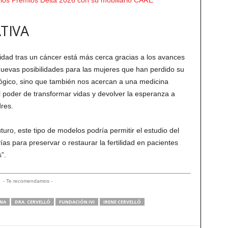
n los Premios Delta 2026 con su mobiliario CARE
TIVA
ilidad tras un cáncer está más cerca gracias a los avances
 nuevas posibilidades para las mujeres que han perdido su
ológico, sino que también nos acercan a una medicina
l poder de transformar vidas y devolver la esperanza a
res.
turo, este tipo de modelos podría permitir el estudio del
vías para preservar o restaurar la fertilidad en pacientes
”.
- Te recomendamos -
INA
DRA. CERVELLÓ
FUNDACIÓN IVI
IRENE CERVELLÓ