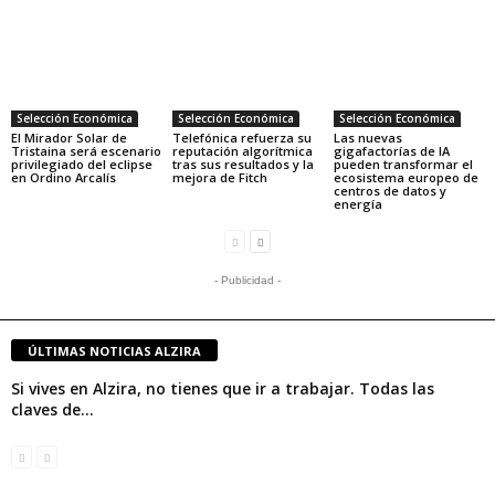
Selección Económica
Selección Económica
Selección Económica
El Mirador Solar de
Telefónica refuerza su
Las nuevas
Tristaina será escenario
reputación algorítmica
gigafactorías de IA
privilegiado del eclipse
tras sus resultados y la
pueden transformar el
en Ordino Arcalís
mejora de Fitch
ecosistema europeo de
centros de datos y
energía
- Publicidad -
ÚLTIMAS NOTICIAS ALZIRA
Si vives en Alzira, no tienes que ir a trabajar. Todas las
claves de...