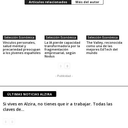
Artículos relacionados
Más del autor
Selección Económica
Selección Económica
Selección Económica
Vínculos personales,
La IA pierde capacidad
The Valley, reconocida
salud mental y
transformadora por la
como una de las
precariedad preocupan
fragmentación
mejores EdTech del
a los jóvenes españoles
empresarial, según
mundo
Nodus
- Publicidad -
ÚLTIMAS NOTICIAS ALZIRA
Si vives en Alzira, no tienes que ir a trabajar. Todas las
claves de...