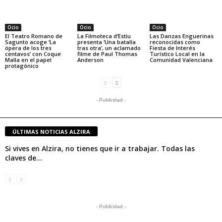
Ocio
Ocio
Ocio
El Teatro Romano de
La Filmoteca d’Estiu
Las Danzas Enguerinas
Sagunto acoge ‘La
presenta ‘Una batalla
reconocidas como
ópera de los tres
tras otra’, un aclamado
Fiesta de Interés
centavos’ con Coque
filme de Paul Thomas
Turístico Local en la
Malla en el papel
Anderson
Comunidad Valenciana
protagónico
- Publicidad -
ÚLTIMAS NOTICIAS ALZIRA
Si vives en Alzira, no tienes que ir a trabajar. Todas las
claves de...
- Publicidad -