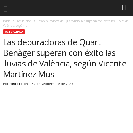
Inicio
Actualidad
Las depuradoras de Quart-Benàger superan con éxito las lluvias de
València, según...
ACTUALIDAD
Las depuradoras de Quart-
Benàger superan con éxito las
lluvias de València, según Vicente
Martínez Mus
Por
Redacción
-
30 de septiembre de 2025