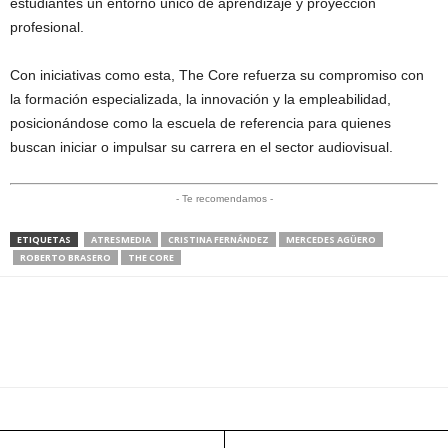
estudiantes un entorno único de aprendizaje y proyección
profesional.
Con iniciativas como esta, The Core refuerza su compromiso con
la formación especializada, la innovación y la empleabilidad,
posicionándose como la escuela de referencia para quienes
buscan iniciar o impulsar su carrera en el sector audiovisual.
- Te recomendamos -
ETIQUETAS
ATRESMEDIA
CRISTINA FERNÁNDEZ
MERCEDES AGÜERO
ROBERTO BRASERO
THE CORE