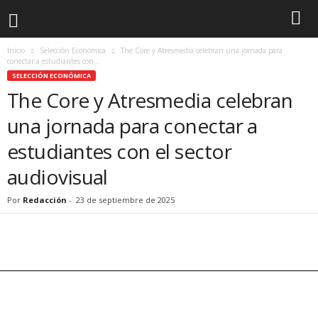
Inicio
Selección Económica
The Core y Atresmedia celebran una jornada para
conectar a estudiantes con...
SELECCIÓN ECONÓMICA
The Core y Atresmedia celebran
una jornada para conectar a
estudiantes con el sector
audiovisual
Por
Redacción
-
23 de septiembre de 2025