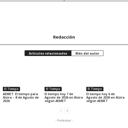
Redacción
Artículos relacionados
Más del autor
El Tiempo
El Tiempo
El Tiempo
AEMET: El tiempo para
El tiempo hoy 7 de
El tiempo hoy 6 de
Alzira – 8 de Agosto de
Agosto de 2026 en Alzira
Agosto de 2026 en Alzira
2026
según AEMET
según AEMET
- Publicidad -