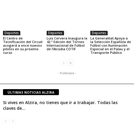
Deportes
Deportes
Deportes
El Centro de
Luis Cervera Inaugura la
La Generalitat Apoya a
Tecnificación del Circuit
42.ª Edición del Torneo
la Selección Española de
acogerá a once nuevos
Internacional de Fútbol
Fútbol con Iluminación
pilotos en su próximo
de l’Alcúdia COTIF
Especial en el Palau y el
curso
Transporte Público
- Publicidad -
ÚLTIMAS NOTICIAS ALZIRA
Si vives en Alzira, no tienes que ir a trabajar. Todas las
claves de...