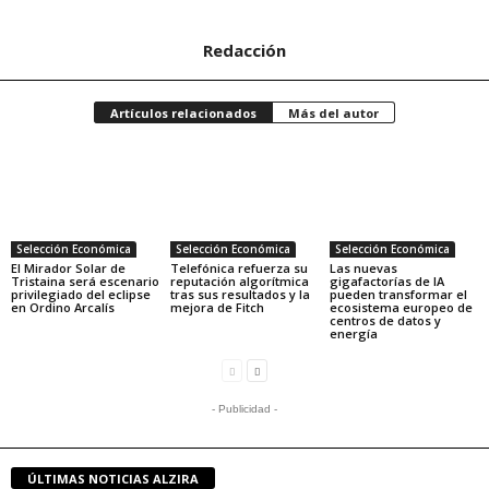
Redacción
Artículos relacionados
Más del autor
Selección Económica
Selección Económica
Selección Económica
El Mirador Solar de
Telefónica refuerza su
Las nuevas
Tristaina será escenario
reputación algorítmica
gigafactorías de IA
privilegiado del eclipse
tras sus resultados y la
pueden transformar el
en Ordino Arcalís
mejora de Fitch
ecosistema europeo de
centros de datos y
energía
- Publicidad -
ÚLTIMAS NOTICIAS ALZIRA