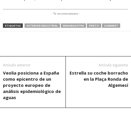
- Te recomendamos -
ETIQUETAS
ASTERION INDUSTRIAL
MAHARASHTRA
PRIETO
SUMMEET
Artículo anterior
Artículo siguiente
Veolia posiciona a España
Estrella su coche borracho
como epicentro de un
en la Plaça Ronda de
proyecto europeo de
Algemesí
análisis epidemiológico de
aguas