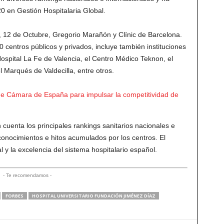
0 en Gestión Hospitalaria Global.
z, 12 de Octubre, Gregorio Marañón y Clínic de Barcelona.
centros públicos y privados, incluye también instituciones
Hospital La Fe de Valencia, el Centro Médico Teknon, el
l Marqués de Valdecilla, entre otros.
e Cámara de España para impulsar la competitividad de
n cuenta los principales rankings sanitarios nacionales e
conocimientos e hitos acumulados por los centros. El
al y la excelencia del sistema hospitalario español.
- Te recomendamos -
FORBES
HOSPITAL UNIVERSITARIO FUNDACIÓN JIMÉNEZ DÍAZ