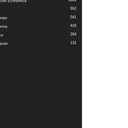
ción Económica
552
541
empo
418
omía
284
ca
131
ción