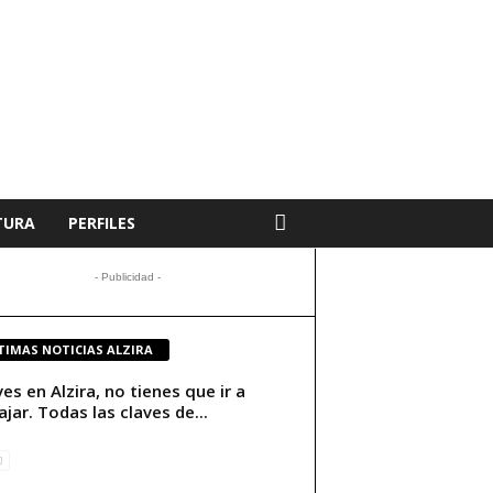
TURA
PERFILES
- Publicidad -
TIMAS NOTICIAS ALZIRA
ives en Alzira, no tienes que ir a
ajar. Todas las claves de...