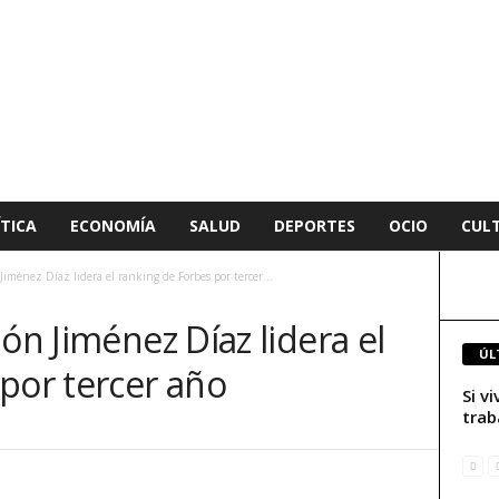
TICA
ECONOMÍA
SALUD
DEPORTES
OCIO
CUL
Jiménez Díaz lidera el ranking de Forbes por tercer...
ón Jiménez Díaz lidera el
ÚL
por tercer año
Si v
trab