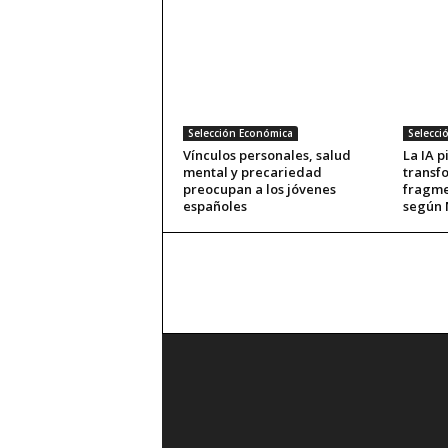
Selección Económica
Selecci
Vínculos personales, salud
La IA 
mental y precariedad
transf
preocupan a los jóvenes
fragme
españoles
según 