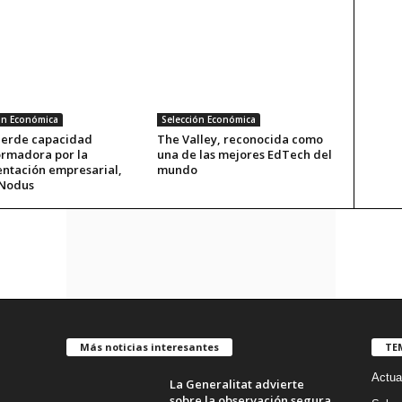
ón Económica
Selección Económica
pierde capacidad
The Valley, reconocida como
ormadora por la
una de las mejores EdTech del
ntación empresarial,
mundo
Nodus
Más noticias interesantes
TE
Actua
La Generalitat advierte
sobre la observación segura