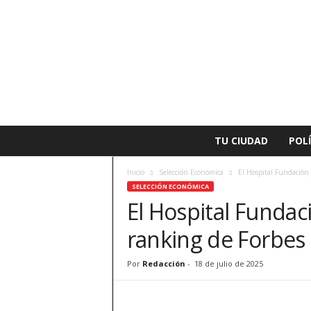
L
TU CIUDAD
POLÍ
a
v
Inicio
Selección Económica
El Hospital Fundación 
o
SELECCIÓN ECONÓMICA
z
El Hospital Fundaci
d
e
ranking de Forbes 
A
l
z
Por
Redacción
-
18 de julio de 2025
i
r
a