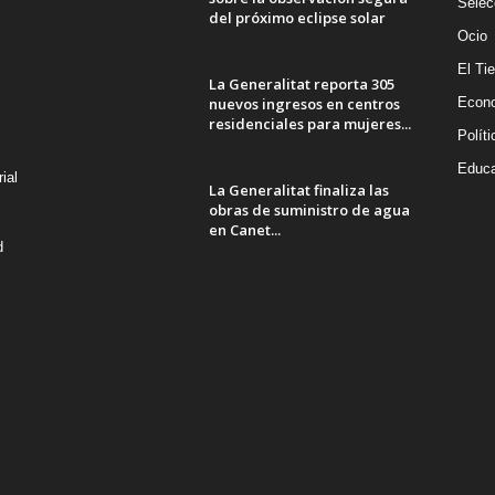
Selec
del próximo eclipse solar
Ocio
El Ti
La Generalitat reporta 305
nuevos ingresos en centros
Econ
residenciales para mujeres...
Políti
Educa
ial
La Generalitat finaliza las
obras de suministro de agua
en Canet...
d