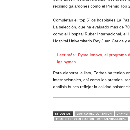
recibido galardones como el Premio Top 2
Completan el ‘top 5’ los hospitales La Pa
La selección, que ha evaluado más de 700 
como el Hospital Ruber Internacional, el 
Hospital Universitario Rey Juan Carlos y e
Leer más:
Pyme Innova, el programa d
las pymes
Para elaborar la lista, Forbes ha tenido e
internacionales, así como los premios, re
análisis busca reflejar la calidad asistenci
ETIQUETAS
CENTRO MÉDICO TEKNON
DA VINCI
PREMIO TOP 20 EN GESTIÓN HOSPITALARIA GLOBAL