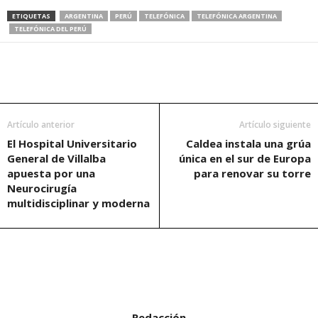
ETIQUETAS
ARGENTINA
PERÚ
TELEFÓNICA
TELEFÓNICA ARGENTINA
TELEFÓNICA DEL PERÚ
Artículo anterior
Artículo siguiente
El Hospital Universitario
Caldea instala una grúa
General de Villalba
única en el sur de Europa
apuesta por una
para renovar su torre
Neurocirugía
multidisciplinar y moderna
Redacción