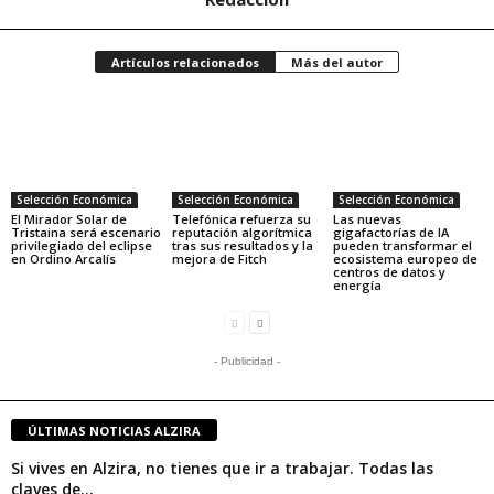
Artículos relacionados
Más del autor
Selección Económica
Selección Económica
Selección Económica
El Mirador Solar de
Telefónica refuerza su
Las nuevas
Tristaina será escenario
reputación algorítmica
gigafactorías de IA
privilegiado del eclipse
tras sus resultados y la
pueden transformar el
en Ordino Arcalís
mejora de Fitch
ecosistema europeo de
centros de datos y
energía
- Publicidad -
ÚLTIMAS NOTICIAS ALZIRA
Si vives en Alzira, no tienes que ir a trabajar. Todas las
claves de...