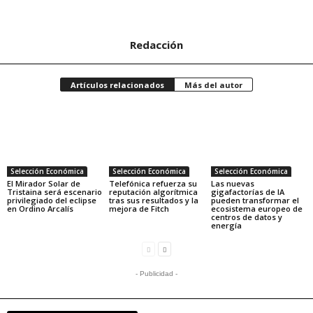
Redacción
Artículos relacionados
Más del autor
Selección Económica
Selección Económica
Selección Económica
El Mirador Solar de
Telefónica refuerza su
Las nuevas
Tristaina será escenario
reputación algorítmica
gigafactorías de IA
privilegiado del eclipse
tras sus resultados y la
pueden transformar el
en Ordino Arcalís
mejora de Fitch
ecosistema europeo de
centros de datos y
energía
- Publicidad -