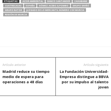
ETIQUETAS
AZOR AMBIENTAL
BANCO SANTANDER
CAIXABANK
CUATRECASAS
ESPAÑA
GÓMEZ-ACEBO & POMBO
GRUPO GRIÑÓ
GRUPO RATOR
JUZGADO DE LO MERCANTIL NÚMERO 2 DE MURCIA
REGIÓN DE MURCIA
Artículo anterior
Artículo siguiente
Madrid reduce su tiempo
La Fundación Universidad-
medio de espera para
Empresa distingue a BBVA
operaciones a 48 días
por su impulso al talento
joven