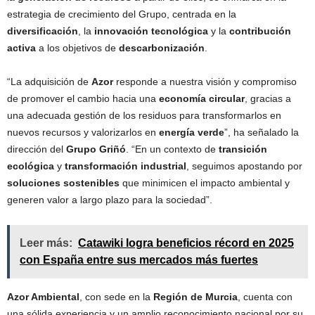
estrategia de crecimiento del Grupo, centrada en la
diversificación
, la
innovación tecnológica
y la
contribución
activa
a los objetivos de
descarbonización
.
“La adquisición de
Azor
responde a nuestra visión y compromiso
de promover el cambio hacia una
economía circular
, gracias a
una adecuada gestión de los residuos para transformarlos en
nuevos recursos y valorizarlos en
energía verde
”, ha señalado la
dirección del
Grupo Griñó
. “En un contexto de
transición
ecológica
y
transformación industrial
, seguimos apostando por
soluciones sostenibles
que minimicen el impacto ambiental y
generen valor a largo plazo para la sociedad”.
Leer más:
Catawiki logra beneficios récord en 2025
con España entre sus mercados más fuertes
Azor Ambiental
, con sede en la
Región de Murcia
, cuenta con
una sólida experiencia y un amplio reconocimiento nacional por su