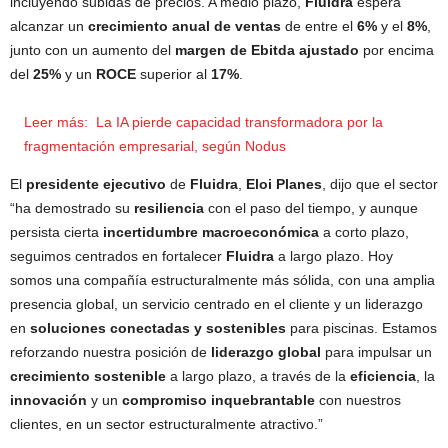
incluyendo subidas de precios. A medio plazo,
Fluidra
espera
alcanzar un
crecimiento anual de ventas
de entre el
6%
y el
8%
,
junto con un aumento del
margen de Ebitda ajustado
por encima
del
25%
y un
ROCE
superior al
17%
.
Leer más:
La IA pierde capacidad transformadora por la
fragmentación empresarial, según Nodus
El
presidente ejecutivo
de
Fluidra
,
Eloi Planes
, dijo que el sector
“ha demostrado su
resiliencia
con el paso del tiempo, y aunque
persista cierta
incertidumbre macroeconómica
a corto plazo,
seguimos centrados en fortalecer
Fluidra
a largo plazo. Hoy
somos una compañía estructuralmente más sólida, con una amplia
presencia global, un servicio centrado en el cliente y un liderazgo
en
soluciones conectadas y sostenibles
para piscinas. Estamos
reforzando nuestra posición de
liderazgo global
para impulsar un
crecimiento sostenible
a largo plazo, a través de la
eficiencia
, la
innovación
y un
compromiso inquebrantable
con nuestros
clientes, en un sector estructuralmente atractivo.”