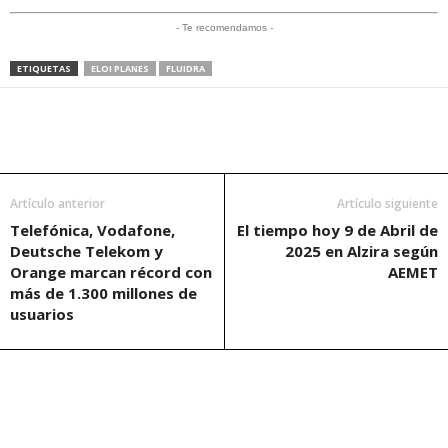
- Te recomendamos -
ETIQUETAS
ELOI PLANES
FLUIDRA
Artículo anterior
Artículo siguiente
Telefónica, Vodafone,
El tiempo hoy 9 de Abril de
Deutsche Telekom y
2025 en Alzira según
Orange marcan récord con
AEMET
más de 1.300 millones de
usuarios