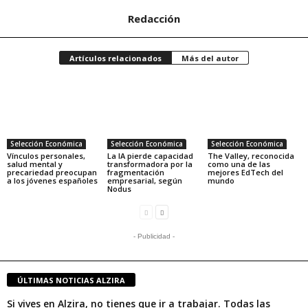
Redacción
Artículos relacionados
Más del autor
Selección Económica
Selección Económica
Selección Económica
Vínculos personales,
La IA pierde capacidad
The Valley, reconocida
salud mental y
transformadora por la
como una de las
precariedad preocupan
fragmentación
mejores EdTech del
a los jóvenes españoles
empresarial, según
mundo
Nodus
- Publicidad -
ÚLTIMAS NOTICIAS ALZIRA
Si vives en Alzira, no tienes que ir a trabajar. Todas las