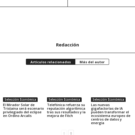
Redacción
Artículos relacionados
Más del autor
Selección Económica
Selección Económica
Selección Económica
El Mirador Solar de
Telefónica refuerza su
Las nuevas
Tristaina será escenario
reputación algorítmica
gigafactorías de IA
privilegiado del eclipse
tras sus resultados y la
pueden transformar el
en Ordino Arcalís
mejora de Fitch
ecosistema europeo de
centros de datos y
energía