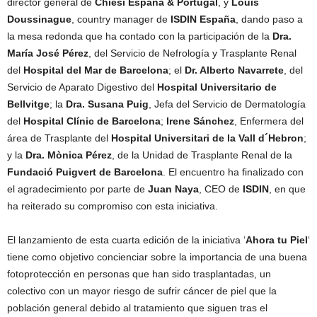
director general de
Chiesi España & Portugal
, y
Louis
Doussinague
, country manager de
ISDIN España
, dando paso a
la mesa redonda que ha contado con la participación de la
Dra.
María José Pérez
, del Servicio de Nefrología y Trasplante Renal
del
Hospital del Mar de Barcelona
; el
Dr. Alberto Navarrete
, del
Servicio de Aparato Digestivo del
Hospital Universitario de
Bellvitge
; la
Dra. Susana Puig
, Jefa del Servicio de Dermatología
del
Hospital Clínic de Barcelona
;
Irene Sánchez
, Enfermera del
área de Trasplante del
Hospital Universitari de la Vall d´Hebron
;
y la
Dra. Mònica Pérez
, de la Unidad de Trasplante Renal de la
Fundació Puigvert de Barcelona
. El encuentro ha finalizado con
el agradecimiento por parte de
Juan Naya
, CEO de
ISDIN
, en que
ha reiterado su compromiso con esta iniciativa.
El lanzamiento de esta cuarta edición de la iniciativa ‘
Ahora tu Piel
‘
tiene como objetivo concienciar sobre la importancia de una buena
fotoprotección en personas que han sido trasplantadas, un
colectivo con un mayor riesgo de sufrir cáncer de piel que la
población general debido al tratamiento que siguen tras el