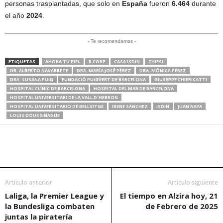
personas trasplantadas, que solo en
España
fueron
6.464
durante
el año
2024
.
- Te recomendamos -
ETIQUETAS
AHORA TU PIEL
B CORP
CASA ISDIN
CHIESI
DR. ALBERTO NAVARRETE
DRA. MARÍA JOSÉ PÉREZ
DRA. MÒNICA PÉREZ
DRA. SUSANA PUIG
FUNDACIÓ PUIGVERT DE BARCELONA
GIUSEPPE CHIERICATTI
HOSPITAL CLÍNIC DE BARCELONA
HOSPITAL DEL MAR DE BARCELONA
HOSPITAL UNIVERSITARI DE LA VALL D´HEBRON
HOSPITAL UNIVERSITARIO DE BELLVITGE
IRENE SÁNCHEZ
ISDIN
JUAN NAYA
LOUIS DOUSSINAGUE
Artículo anterior
Artículo siguiente
Laliga, la Premier League y
El tiempo en Alzira hoy, 21
la Bundesliga combaten
de Febrero de 2025
juntas la piratería