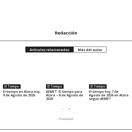
Redacción
Artículos relacionados
Más del autor
El Tiempo
El Tiempo
El Tiempo
El tiempo en Alzira hoy,
AEMET: El tiempo para
El tiempo hoy 7 de
9 de Agosto de 2026
Alzira – 8 de Agosto de
Agosto de 2026 en Alzira
2026
según AEMET
- Publicidad -