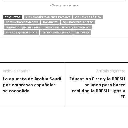
- Te recomendamos -
ETIQUETAS
CIRUGÍA MÍNIMAMENTE INVASIVA
CIRUGÍA ROBÓTICA
COMUNIDAD DE MADRID
DA VINCI XI
EQUIDAD EN EL ACCESO
FUNDACIÓN JIMÉNEZ DÍAZ
PROCEDIMIENTOS QUIRÚRGICOS
RIESGOS QUIRÚRGICOS
TECNOLOGÍA MÉDICA
VISIÓN 3D
Artículo anterior
Artículo siguiente
La apuesta de Arabia Saudí
Education First y la BRESH
por empresas españolas
se unen para hacer
se consolida
realidad la BRESH Light x
EF