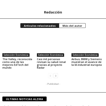
Redacción
Artículos relacionados
Más del autor
Selección Económica
Selección Económica
Selección Económica
The Valley, reconocida
Casi mil personas
Airbus, BMW y Siemens
como una de las
revisan su salud renal
muestran el avance de
mejores EdTech del
gracias al proyecto
la IA industrial europea
mundo
Radar
- Publicidad -
ÚLTIMAS NOTICIAS ALZIRA